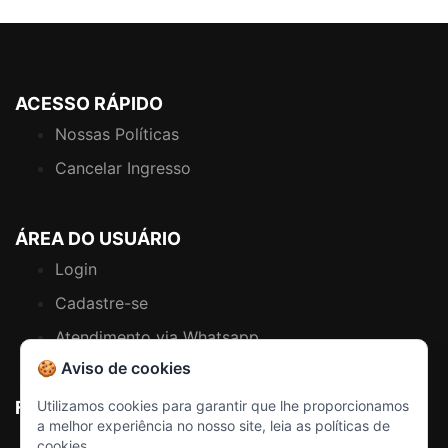
ACESSO RÁPIDO
Nossas Políticas
Cancelar Ingresso
ÁREA DO USUÁRIO
Login
Cadastre-se
Atendimento via Whatsapp
🍪 Aviso de cookies
FALE CONOSCO
Utilizamos cookies para garantir que lhe proporcionamos
a melhor experiência no nosso site, leia as políticas de
Contato
cookies.